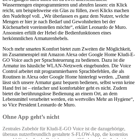
Wassermengen einprogrammieren und abrufen lassen: ein Klick
reicht, um beispielsweise ein Glas zu füllen, zwei Klicks machen
den Nudeltopf voll. „Wir überlassen es ganz dem Nutzer, welche
Mengen er hier je nach Bedarf und Gewohnheiten bei der
Küchenarbeit voreinstellen möchte“, erklärt Leonardo de Muro.
Ansonsten erfüllt der Hebel die Bedienfunktionen eines
herkömmlichen Armaturenhebels.
Noch mehr smarten Komfort bietet zum Zweiten die Möglichkeit,
im Zusammenspiel mit Amazon Alexa oder Google Home Kludi-E-
GO Voice auch per Sprachsteuerung zu bedienen. Dazu ist die
Armatur ins häusliche WLAN-Netzwerk eingebunden. Die Voice
Control arbeitet mit programmierbaren Sprachbefehlen, die als
Routinen in Alexa oder Google Home hinterlegt werden. „Damit
lässt sich unsere Armatur ganz bequem bedienen, selbst wenn keine
Hand frei ist – einfacher und komfortabler geht es nicht. Zudem
bietet die berührungslose Bedienung an einem Ort, an dem
Lebensmittel verarbeitet werden, ein wertvolles Mehr an Hygiene“,
so Vice President Leonardo de Muro.
Ohne App geht’s nicht
Zentrales Zubehör für Kludi-E-GO Voice ist die dazugehörige,
überaus nutzerfreundlich gestaltete S-FLOW-App, die kostenlos