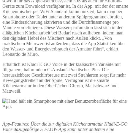
sowohl für das Apple-Betriebssystem iOS als auch für Android-
Geräte zum Download verfügbar ist. In der App, mit der der smarte
Küchenmischer per WiFi-Standard kommuniziert, kann man per
Smartphone oder Tablet unter anderem Spülprogramme abrufen,
eine Kindersicherung aktivieren und die Durchflussmenge pro
Minute vordefinieren. Diese Wassersparfunktion lässt sich in der
alltäglichen Küchenarbeit bei Bedarf rasch aufheben, indem man
den digitalen Hebel des Mischers nach Außen klickt. „Von
praktischem Mehrwert ist außerdem, dass die App Statistiken über
den Wasser- und Energieverbrauch der Armatur führt“, erklärt
Leonardo de Muro.
Erhältlich ist Kludi-E-GO Voice in der klassischen Variante mit
filigranem, halbrundem C-Auslauf. Praktisches Plus: Die
herausziehbare Geschirrbrause mit zwei Strahlarten sorgt für mehr
Bewegungsfreiheit an der Spüle. Verfügbar ist die smarte
Küchenarmatur in den Oberflächen Chrom, Mattschwarz und
Mattweiß.
App-Features: Über die zur digitalen Küchenarmatur Kludi-E-GO
Voice dazugehörige S-FLOW-App kann unter anderem eine