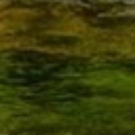
Was erwarten Sie von Ihrer neuen Heizung? Wie sieht
das Bad Ihrer Träume aus? Und welche Ausstattung
fehlt Ihnen noch zu Ihrem Wohnglück? Sprechen Sie mit
uns. Wir sind Ihr Partner in Heiningen, Wolfenbüttel,
Braunschweig und Goslar für alle Fragen rund um die
Badsanierung, Heizungsmodernisierung, Haustechnik
und Wohnraumlüftung. Gemeinsam finden wir für Sie die
passenden Lösungen, mit denen Sie sich in Ihrem
Zuhause nachhaltig wohlfühlen. Dazu gehören auch
Themen wie Barrierefreiheit, Smart Home oder
Trinkwasserhygiene. Wie können wir Ihnen
weiterhelfen?