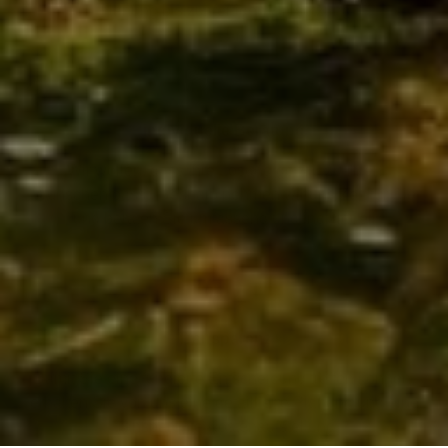
Planung bis zur fertigen Umsetzung
Individuelle Beratung
Wir wollen, dass Ihre Lösung genau zu Ihren
Wünschen passt. Deshalb nehmen wir uns Zeit für Sie
und beraten Sie umfassend und individuell
Transparenz
Damit Sie eine fundierte Entscheidung treffen können,
erhalten Sie von uns eine detaillierte Planung und eine
transparente Kostenaufstellung