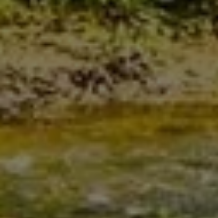
Heizung
Bad
Lüftung
Ihr Fachbetrieb aus Heiningen für
Heizung seit 2023
Niebuhr Heizungsbau GmbH – Ihr Partner für
Heizungsbau, Wärmepumpen und barrierefreie
Bäder