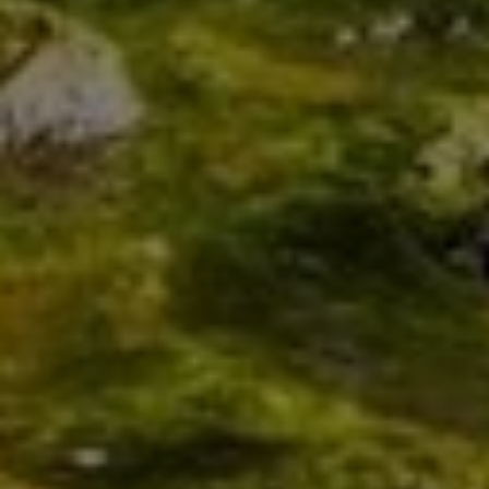
Modernisierung, Wartung oder Reparatur – wir freuen
uns auf Ihre Anfrage
Sie entscheiden, wie Sie mit uns in Kontakt treten
wollen. Unter Telefon 01749211382 sind wir freundlich,
gewissenhaft und ehrlich für Ihre Wünsche und Fragen
da.
Montag - Donnerstag:
07:00 - 16:00
Freitag:
07:00 - 13:30
Sie können aber auch gerne das Kontaktformular nutzen
und uns kurz schildern, ob es z. B. um einen Badumbau,
die Wartung Ihrer Heizung oder einen tropfenden
Wasserhahn geht. Wir melden uns bei Ihnen, um Ihr
Anliegen zu besprechen oder einen Termin zu
vereinbaren.