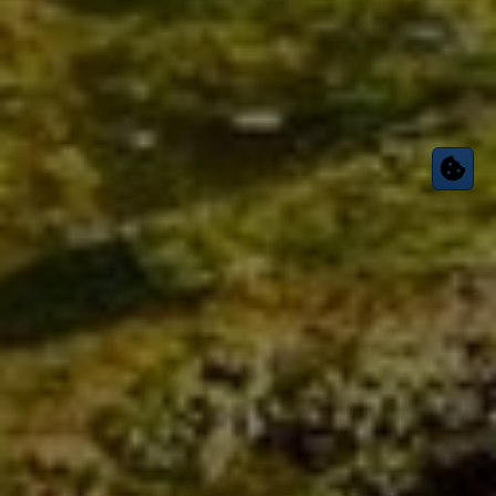
Kontakt
Unser Wohlfühl-Versprechen für Ihr Projekt –
ob
Heizung,
Bad oder Sanitär
Verlässlichkeit
Wir machen Ihr Projekt zu unserem – von der ersten